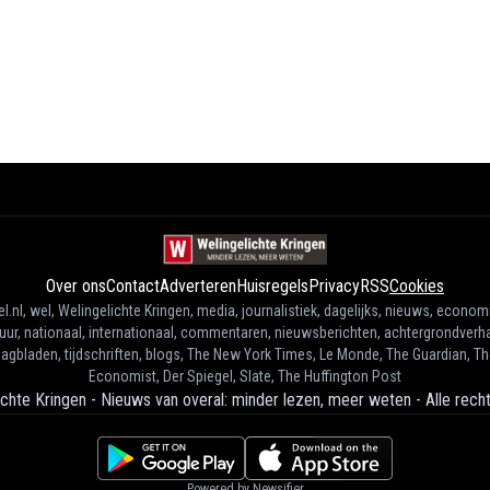
Over ons
Contact
Adverteren
Huisregels
Privacy
RSS
Cookies
l.nl, wel, Welingelichte Kringen, media, journalistiek, dagelijks, nieuws, econom
tuur, nationaal, internationaal, commentaren, nieuwsberichten, achtergrondverha
agbladen, tijdschriften, blogs, The New York Times, Le Monde, The Guardian, T
Economist, Der Spiegel, Slate, The Huffington Post
ichte Kringen - Nieuws van overal: minder lezen, meer weten
-
Alle rec
Powered by Newsifier