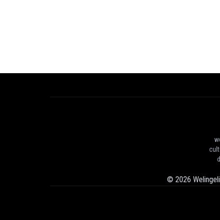
we
cul
d
©
2026
Welingel