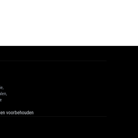
ie,
len,
he
hten voorbehouden