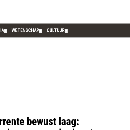
IA
WETENSCHAP
CULTUUR
▼
▼
▼
rente bewust laag: