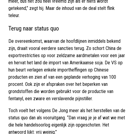
meer, dus het zou heel vreemd zijn als er niets wordt
getekend,” zegt hij. Maar de inhoud van de deal stelt flink
teleur.
Terug naar status quo
De overeenkomst, waarvan de hoofdlijnen inmiddels bekend
zijn, draait vooral eerdere sancties terug. Zo schort China de
exportrestricties op voor zeldzame aardmetalen voor een jaar
en hervat het land de import van Amerikaanse soja. De VS op
hun beurt verlagen enkele importheffingen op Chinese
producten en zien af van een geplande verhoging van 100
procent. Ook zijn er afspraken over het beperken van
grondstoffen die worden gebruikt voor de productie van
fentanyl, een zware en verslavende pijnstiller.
Toch voelt het volgens De Jong meer als het herstellen van de
status quo dan als vooruitgang. “Dan vraag je je af wat we met
die hele handelsoorlog eigenlijk zijn opgeschoten. Het
antwoord lijkt: vrij weinig.”