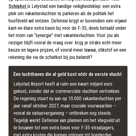
Schiphol
is Lelystad een handige veiligheidsklep: een extra
plek om vakantievluchten te parkeren als de politiek het
hoofdveld wil ontzien. Defensie krijgt er bovendien een vrijwel
kant-en-klare extra basis bij voor de F-35, deels betaald onder
het mom van “synergie” met vakantievluchten. Voor jou als
reiziger blijft vooral de vraag over: krijg je straks echt meer
keuze en lagere prijzen, of vooral meer lawaai, stikstof en een
rekening die via de schatkist bij jou belandt?
Een luchthaven die al geld kost vóór de eerste vlucht
Lelystad Airport heeft al ruim een kwart miljard euro 
gekost, zonder dat er commerciële vluchten vertrekken. 
De regering stuurt nu aan op 10.000 vakantievluchten per 
jaar vanaf oktober 2027, maar cruciale voorwaarden – 
vooral de natuurvergunning – ontbreken nog steeds. 
Tegelijk werkt Defensie aan plannen om het vliegveld uit 
te bouwen tot een extra basis voor F-35-straaljagers, 
met extra kosten die kunnen oplopen tot honderden 