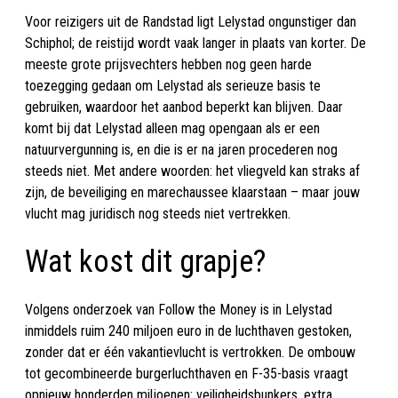
Voor reizigers uit de Randstad ligt Lelystad ongunstiger dan
Schiphol; de reistijd wordt vaak langer in plaats van korter. De
meeste grote prijsvechters hebben nog geen harde
toezegging gedaan om Lelystad als serieuze basis te
gebruiken, waardoor het aanbod beperkt kan blijven. Daar
komt bij dat Lelystad alleen mag opengaan als er een
natuurvergunning is, en die is er na jaren procederen nog
steeds niet. Met andere woorden: het vliegveld kan straks af
zijn, de beveiliging en marechaussee klaarstaan – maar jouw
vlucht mag juridisch nog steeds niet vertrekken.
Wat kost dit grapje?
Volgens onderzoek van Follow the Money is in Lelystad
inmiddels ruim 240 miljoen euro in de luchthaven gestoken,
zonder dat er één vakantievlucht is vertrokken. De ombouw
tot gecombineerde burgerluchthaven en F-35-basis vraagt
opnieuw honderden miljoenen: veiligheidsbunkers, extra