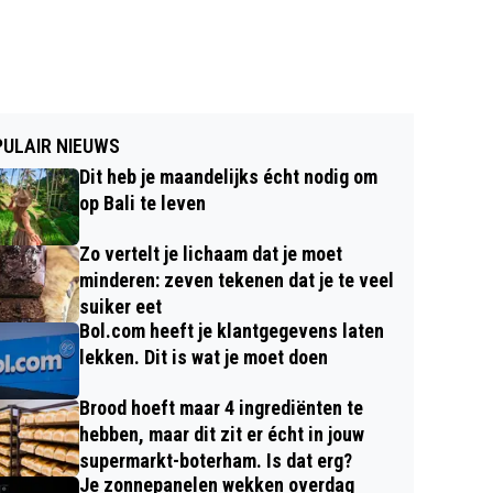
ULAIR NIEUWS
Dit heb je maandelijks écht nodig om
op Bali te leven
Zo vertelt je lichaam dat je moet
minderen: zeven tekenen dat je te veel
suiker eet
Bol.com heeft je klantgegevens laten
lekken. Dit is wat je moet doen
Brood hoeft maar 4 ingrediënten te
hebben, maar dit zit er écht in jouw
supermarkt-boterham. Is dat erg?
Je zonnepanelen wekken overdag