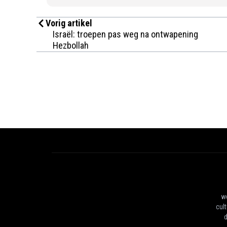
Vorig artikel
Israël: troepen pas weg na ontwapening
Hezbollah
we
cul
d