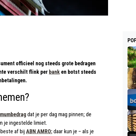
POP
sument officieel nog steeds grote bedragen
te verschilt flink per
bank
en botst steeds
hbetalingen.
pnemen?
ximumbedrag
dat je per dag mag pinnen; de
n je ingestelde limiet.
 beste af bij
ABN AMRO:
daar kun je – als je