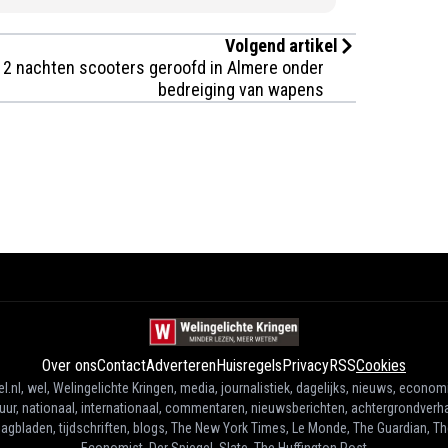
Volgend artikel
2 nachten scooters geroofd in Almere onder
bedreiging van wapens
Over ons
Contact
Adverteren
Huisregels
Privacy
RSS
Cookies
l.nl, wel, Welingelichte Kringen, media, journalistiek, dagelijks, nieuws, econom
tuur, nationaal, internationaal, commentaren, nieuwsberichten, achtergrondverha
agbladen, tijdschriften, blogs, The New York Times, Le Monde, The Guardian, T
Economist, Der Spiegel, Slate, The Huffington Post