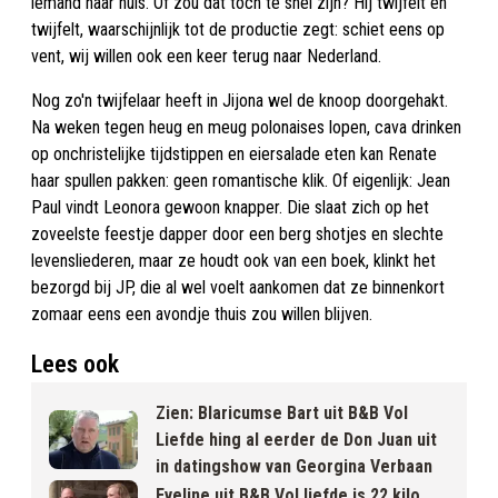
iemand naar huis. Of zou dat toch te snel zijn? Hij twijfelt en
twijfelt, waarschijnlijk tot de productie zegt: schiet eens op
vent, wij willen ook een keer terug naar Nederland.
Nog zo'n twijfelaar heeft in Jijona wel de knoop doorgehakt.
Na weken tegen heug en meug polonaises lopen, cava drinken
op onchristelijke tijdstippen en eiersalade eten kan Renate
haar spullen pakken: geen romantische klik. Of eigenlijk: Jean
Paul vindt Leonora gewoon knapper. Die slaat zich op het
zoveelste feestje dapper door een berg shotjes en slechte
levensliederen, maar ze houdt ook van een boek, klinkt het
bezorgd bij JP, die al wel voelt aankomen dat ze binnenkort
zomaar eens een avondje thuis zou willen blijven.
Lees ook
Zien: Blaricumse Bart uit B&B Vol
Liefde hing al eerder de Don Juan uit
in datingshow van Georgina Verbaan
Eveline uit B&B Vol liefde is 22 kilo