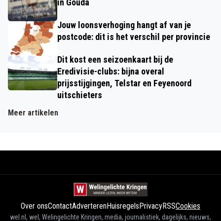
in Gouda
Jouw loonsverhoging hangt af van je
postcode: dit is het verschil per provincie
Dit kost een seizoenkaart bij de
Eredivisie-clubs: bijna overal
prijsstijgingen, Telstar en Feyenoord
uitschieters
Meer artikelen
Over ons
Contact
Adverteren
Huisregels
Privacy
RSS
Cookies
wel.nl, wel, Welingelichte Kringen, media, journalistiek, dagelijks, nieuws,