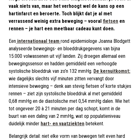
vaak niets van, maar het verhoogt wel de kans op een
hartinfarct en beroerte. Toch blijkt dat je al met
verrassend weinig extra beweging – vooral
fietsen
en
rennen – je hart een meetbaar cadeau kunt doen.
Een
internationaal team
rond epidemiologe Joanna Blodgett
analyseerde bewegings- en bloeddrukgegevens van bijna
15.000 volwassenen uit vijf landen. Zij droegen allemaal een
bewegingssensor en hadden gemiddeld een verhoogde
systolische bloeddruk van zo’n 132 mmHg.
De kernuitkomst:
wie dagelijks slechts vijf minuten zitten vervangt door
intensieve beweging – denk aan stevig fietsen of korte stukjes
rennen – ziet zijn systolische bloeddruk al met gemiddeld
0,68 mmHg en de diastolische met 0,54 mmHg dalen. Wie het
tot ongeveer 20 à 21 minuten per dag schopt, komt in de
buurt van een daling van 2 mmHg, wat op populatieniveau
duidelijk minder
hart- en vaatziekten
betekent.
Belangrijk detail: niet elke vorm van bewegen telt even hard