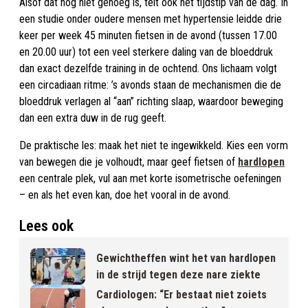
Alsof dat nog niet genoeg is, telt ook het tijdstip van de dag. In
een studie onder oudere mensen met hypertensie leidde drie
keer per week 45 minuten fietsen in de avond (tussen 17.00
en 20.00 uur) tot een veel sterkere daling van de bloeddruk
dan exact dezelfde training in de ochtend. Ons lichaam volgt
een circadiaan ritme: ’s avonds staan de mechanismen die de
bloeddruk verlagen al “aan” richting slaap, waardoor beweging
dan een extra duw in de rug geeft.
De praktische les: maak het niet te ingewikkeld. Kies een vorm
van bewegen die je volhoudt, maar geef fietsen of
hardlopen
een centrale plek, vul aan met korte isometrische oefeningen
– en als het even kan, doe het vooral in de avond.
Lees ook
Gewichtheffen wint het van hardlopen
in de strijd tegen deze nare ziekte
Cardiologen: “Er bestaat niet zoiets