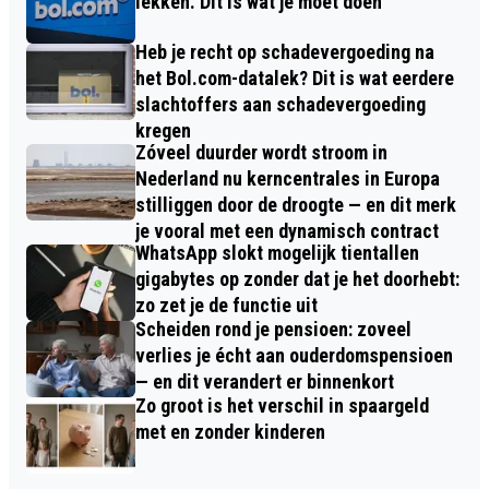
lekken. Dit is wat je moet doen
Heb je recht op schadevergoeding na
het Bol.com-datalek? Dit is wat eerdere
slachtoffers aan schadevergoeding
kregen
Zóveel duurder wordt stroom in
Nederland nu kerncentrales in Europa
stilliggen door de droogte — en dit merk
je vooral met een dynamisch contract
WhatsApp slokt mogelijk tientallen
gigabytes op zonder dat je het doorhebt:
zo zet je de functie uit
Scheiden rond je pensioen: zoveel
verlies je écht aan ouderdomspensioen
— en dit verandert er binnenkort
Zo groot is het verschil in spaargeld
met en zonder kinderen