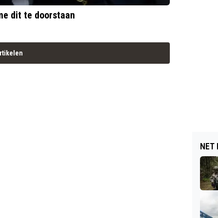
me dit te doorstaan
rtikelen
NET 