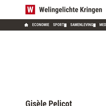
ECONOMIE
SPORT
SAMENLEVING
MED
▼
▼
Gisèle Pelicot