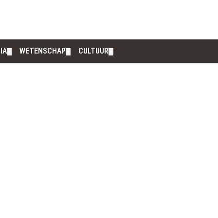
IA
WETENSCHAP
CULTUUR
▼
▼
▼