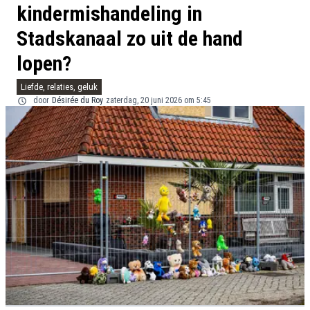
kindermishandeling in
Stadskanaal zo uit de hand
lopen?
Liefde, relaties, geluk
door
Désirée du Roy
zaterdag, 20 juni 2026 om 5:45