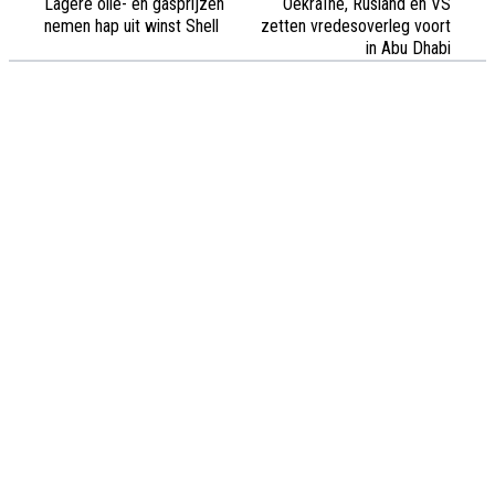
Lagere olie- en gasprijzen
Oekraïne, Rusland en VS
nemen hap uit winst Shell
zetten vredesoverleg voort
in Abu Dhabi