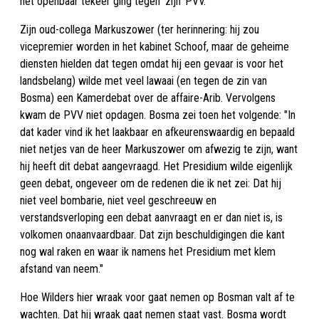
het openbaar tekeer ging tegen 'zijn' PVV.
Zijn oud-collega Markuszower (ter herinnering: hij zou
vicepremier worden in het kabinet Schoof, maar de geheime
diensten hielden dat tegen omdat hij een gevaar is voor het
landsbelang) wilde met veel lawaai (en tegen de zin van
Bosma) een Kamerdebat over de affaire-Arib. Vervolgens
kwam de PVV niet opdagen. Bosma zei toen het volgende: "In
dat kader vind ik het laakbaar en afkeurenswaardig en bepaald
niet netjes van de heer Markuszower om afwezig te zijn, want
hij heeft dit debat aangevraagd. Het Presidium wilde eigenlijk
geen debat, ongeveer om de redenen die ik net zei: Dat hij
niet veel bombarie, niet veel geschreeuw en
verstandsverloping een debat aanvraagt en er dan niet is, is
volkomen onaanvaardbaar. Dat zijn beschuldigingen die kant
nog wal raken en waar ik namens het Presidium met klem
afstand van neem."
Hoe Wilders hier wraak voor gaat nemen op Bosman valt af te
wachten. Dat hij wraak gaat nemen staat vast. Bosma wordt