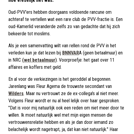
hoe vreselijk het was.
Oud-PVV'ers hebben doorgaans voldoende rancune om
achteraf te vertellen wat een rare club de PVV-fractie is. Een
oud-Kamerlid veranderde zelfs zo van gedachte dat hij zich
bekeerde tot moslims.
Als je een samenvatting wilt van rellen rond de PVV in het
verleden kun je dat lezen bij
BNNVAR
A (geen betaalmuur) en
in NRC
(wel betaalmuur)
. Voorproefje: het gaat over 11
affaires en koffers met geld.
En al voor de verkiezingen is het geroddel al begonnen.
Jarenlang was Fleur Agema de trouwste secondant van
Wilders
. Maar nu vertrouwt ze de ex-collega's al niet meer.
Volgens Fleur wordt er nu al heel lelijk over haar gesproken.
"Dat is voor mij natuurlijk ook een reden om niet meer door te
willen. Ik moet natuurlijk wel met mijn eigen mensen die
vertrouwensrelatie hebben en als je dan door iemand zo
belachelijk wordt nagetrapt, ja, dat kan niet natuurlijk." Haar