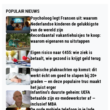
POPULAIR NIEUWS
Psycholoog legt Fransen uit: waarom
Nederlandse kinderen de gelukkigste
van de wereld zijn
Recordaantal vakantiehuisjes te koop:
waarom eigenaren nu uitstappen
Eigen risico naar €455: wie ziek is
betaalt, wie gezond is krijgt geld terug
Tropische plaknachten op komst: dit
werkt écht om goed te slapen bij 20+
graden — en deze populaire truc maakt
het juist erger
Infantino's duurste geheim: UEFA
betaalde zijn ex-medewerkster af —
inclusief MBA
De oude mobiele telefoon in je lade