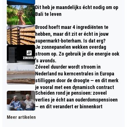
Dit heb je maandelijks écht nodig om op
Bali te leven
Brood hoeft maar 4 ingrediënten te
hebben, maar dit zit er écht in jouw
supermarkt-boterham. Is dat erg?
Je zonnepanelen wekken overdag
stroom op. Zo gebruik je die energie ook
's avonds.
Zóveel duurder wordt stroom in
Nederland nu kerncentrales in Europa
stilliggen door de droogte — en dit merk
je vooral met een dynamisch contract
Scheiden rond je pensioen: zoveel
verlies je écht aan ouderdomspensioen
— en dit verandert er binnenkort
Meer artikelen