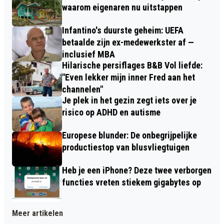
waarom eigenaren nu uitstappen
Infantino's duurste geheim: UEFA
betaalde zijn ex-medewerkster af —
inclusief MBA
Hilarische persiflages B&B Vol liefde:
"Even lekker mijn inner Fred aan het
channelen"
Je plek in het gezin zegt iets over je
risico op ADHD en autisme
Europese blunder: De onbegrijpelijke
productiestop van blusvliegtuigen
Heb je een iPhone? Deze twee verborgen
functies vreten stiekem gigabytes op
Meer artikelen