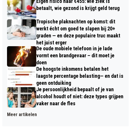
Eigen risico naar €455: wie ziek is
betaalt, wie gezond is krijgt geld terug
Tropische plaknachten op komst: dit
werkt écht om goed te slapen bij 20+
graden — en deze populaire truc maakt
het juist erger
De oude mobiele telefoon in je lade
vormt een brandgevaar – dit moet je
doen
De hoogste inkomens betalen het
laagste percentage belasting— en dat is
geen ontduiking
Je persoonlijkheid bepaalt of je van
alcohol houdt of niet: deze types grijpen
vaker naar de fles
Meer artikelen