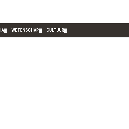
IA
WETENSCHAP
CULTUUR
▼
▼
▼