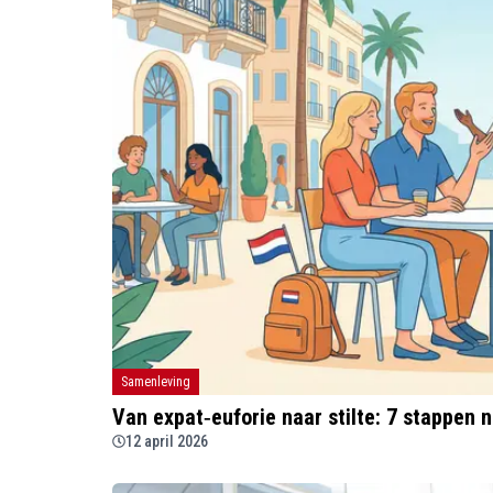
Samenleving
Van expat‑euforie naar stilte: 7 stappen 
12 april 2026