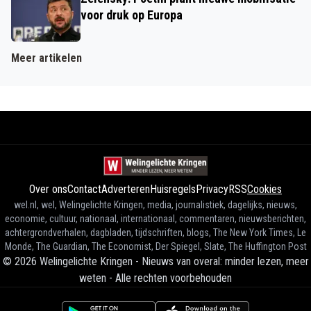
voor druk op Europa
Meer artikelen
Over ons
Contact
Adverteren
Huisregels
Privacy
RSS
Cookies
wel.nl, wel, Welingelichte Kringen, media, journalistiek, dagelijks, nieuws,
economie, cultuur, nationaal, internationaal, commentaren, nieuwsberichten,
achtergrondverhalen, dagbladen, tijdschriften, blogs, The New York Times, Le
Monde, The Guardian, The Economist, Der Spiegel, Slate, The Huffington Post
©
2026
Welingelichte Kringen - Nieuws van overal: minder lezen, meer
weten
-
Alle rechten voorbehouden