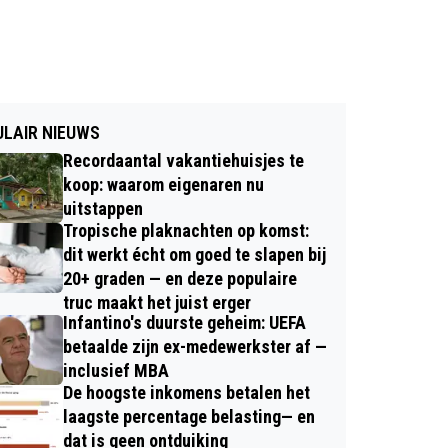
LAIR NIEUWS
Recordaantal vakantiehuisjes te
koop: waarom eigenaren nu
uitstappen
Tropische plaknachten op komst:
dit werkt écht om goed te slapen bij
20+ graden — en deze populaire
truc maakt het juist erger
Infantino's duurste geheim: UEFA
betaalde zijn ex-medewerkster af —
inclusief MBA
De hoogste inkomens betalen het
laagste percentage belasting— en
dat is geen ontduiking