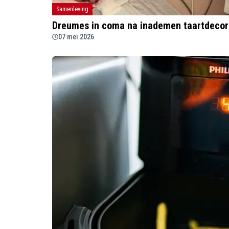
Samenleving
Dreumes in coma na inademen taartdecorat
07 mei 2026