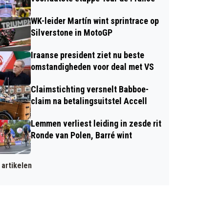
WK-leider Martín wint sprintrace op
Silverstone in MotoGP
Iraanse president ziet nu beste
omstandigheden voor deal met VS
Claimstichting versnelt Babboe-
claim na betalingsuitstel Accell
Lemmen verliest leiding in zesde rit
Ronde van Polen, Barré wint
artikelen