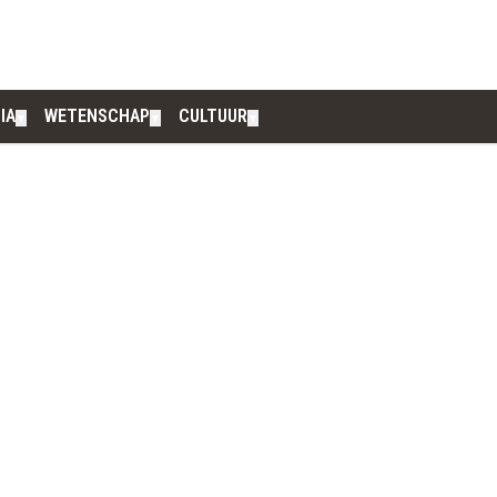
IA
WETENSCHAP
CULTUUR
▼
▼
▼