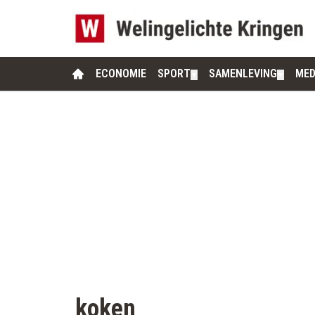
ECONOMIE
SPORT
SAMENLEVING
MED
▼
▼
koken