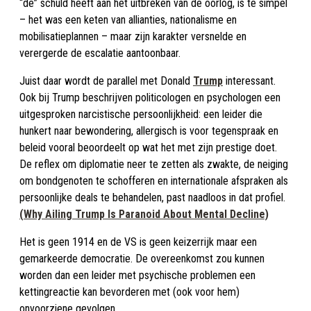
“de” schuld heeft aan het uitbreken van de oorlog, is te simpel
– het was een keten van allianties, nationalisme en
mobilisatieplannen – maar zijn karakter versnelde en
verergerde de escalatie aantoonbaar.​
Juist daar wordt de parallel met Donald
Trump
interessant.
Ook bij Trump beschrijven politicologen en psychologen een
uitgesproken narcistische persoonlijkheid: een leider die
hunkert naar bewondering, allergisch is voor tegenspraak en
beleid vooral beoordeelt op wat het met zijn prestige doet.
De reflex om diplomatie neer te zetten als zwakte, de neiging
om bondgenoten te schofferen en internationale afspraken als
persoonlijke deals te behandelen, past naadloos in dat profiel.
(Why Ailing Trump Is Paranoid About Mental Decline)
Het is geen 1914 en de VS is geen keizerrijk maar een
gemarkeerde democratie. De overeenkomst zou kunnen
worden dan een leider met psychische problemen een
kettingreactie kan bevorderen met (ook voor hem)
onvoorziene gevolgen.​