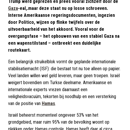
Trump werd geprezen en prees vooral zichzelf door de
Gaza
-eal,.maar deze staat nu op losse schroeven.
Interne Amerikaanse regeringsdocumenten, ingezien
door Politico, wijzen op flinke twijfels over de
uitvoerbaarheid van het akkoord. Vooral voor de
overgangsfase – het opbouwen van een stabiel Gaza na
een wapenstilstand – ontbreekt een duidelijke
routekaart.
Een belangrijk struikelblok vormt de geplande internationale
stabilisatiemacht (ISF): die bestaat tot nu toe alleen op papier.
Veel landen willen wel geld leveren, maar geen troepen. Israël
weigert bovendien om Turkse deelname. Amerikaanse en
internationale experts vrezen daarnaast een
veiligheidsvacuüm, tekorten bij noodhulp en een versterking
van de positie van
Hamas
.
Israël beheerst momenteel ongeveer 53% van het
grondgebied, maar ruim 95% van de bevolking woont op
plekken onder Hamas-controle. Hamas heeft daar al circa