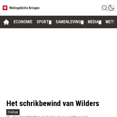
ECONOMIE
SPORT
SAMENLEVING
MEDIA
WETE
▼
▼
▼
Het schrikbewind van Wilders
Politiek