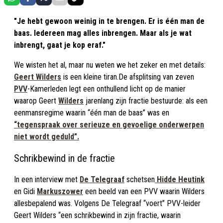
"Je hebt gewoon weinig in te brengen. Er is één man de
baas. Iedereen mag alles inbrengen. Maar als je wat
inbrengt, gaat je kop eraf."
We wisten het al, maar nu weten we het zeker en met details:
Geert Wilders
is een kleine tiran.De afsplitsing van zeven
PVV
-Kamerleden legt een onthullend licht op de manier
waarop Geert
Wilders
jarenlang zijn fractie bestuurde: als een
eenmansregime waarin “één man de baas” was en
“tegenspraak over serieuze en gevoelige onderwerpen
niet wordt geduld”.
Schrikbewind in de fractie
In een interview met
De Telegraaf
schetsen
Hidde Heutink
en Gidi
Markuszower
een beeld van een PVV waarin Wilders
allesbepalend was. Volgens De Telegraaf “voert” PVV-leider
Geert Wilders “een schrikbewind in zijn fractie, waarin