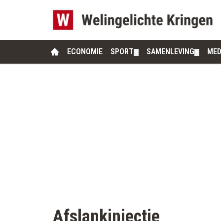
ECONOMIE
SPORT
SAMENLEVING
MED
▼
▼
Afslankinjectie