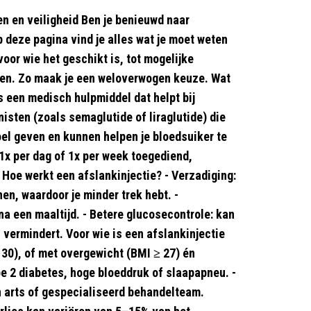
en en veiligheid Ben je benieuwd naar
Op deze pagina vind je alles wat je moet weten
voor wie het geschikt is, tot mogelijke
gen. Zo maak je een weloverwogen keuze. Wat
is een medisch hulpmiddel dat helpt bij
sten (zoals semaglutide of liraglutide) die
oel geven en kunnen helpen je bloedsuiker te
1x per dag of 1x per week toegediend,
 Hoe werkt een afslankinjectie? - Verzadiging:
en, waardoor je minder trek hebt. -
na een maaltijd. - Betere glucosecontrole: kan
vermindert. Voor wie is een afslankinjectie
30), of met overgewicht (BMI ≥ 27) én
 2 diabetes, hoge bloeddruk of slaapapneu. -
n arts of gespecialiseerd behandelteam.