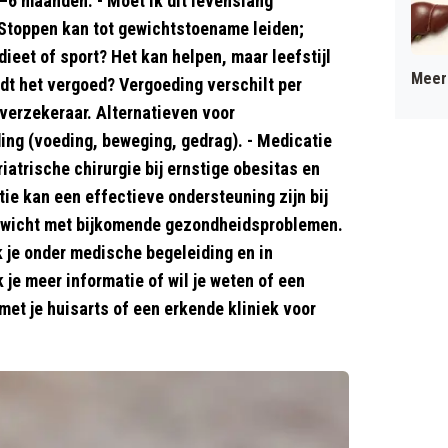
–6 maanden. - Moet ik dit levenslang
 Stoppen kan tot gewichtstoename leiden;
dieet of sport? Het kan helpen, maar leefstijl
Meer 
rdt het vergoed? Vergoeding verschilt per
gverzekeraar. Alternatieven voor
ding (voeding, beweging, gedrag). - Medicatie
riatrische chirurgie bij ernstige obesitas en
ie kan een effectieve ondersteuning zijn bij
rgewicht met bijkomende gezondheidsproblemen.
 je onder medische begeleiding en in
je meer informatie of wil je weten of een
met je huisarts of een erkende kliniek voor