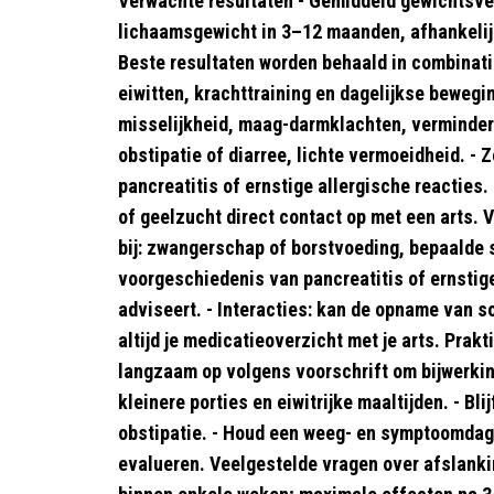
Verwachte resultaten - Gemiddeld gewichtsve
lichaamsgewicht in 3–12 maanden, afhankelijk 
Beste resultaten worden behaald in combinat
eiwitten, krachttraining en dagelijkse bewegi
misselijkheid, maag-darmklachten, verminderd
obstipatie of diarree, lichte vermoeidheid. -
pancreatitis of ernstige allergische reacties
of geelzucht direct contact op met een arts. V
bij: zwangerschap of borstvoeding, bepaalde
voorgeschiedenis van pancreatitis of ernstig
adviseert. - Interacties: kan de opname van 
altijd je medicatieoverzicht met je arts. Prakt
langzaam op volgens voorschrift om bijwerking
kleinere porties en eiwitrijke maaltijden. - Bli
obstipatie. - Houd een weeg- en symptoomdagb
evalueren. Veelgestelde vragen over afslankin