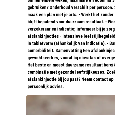
binnen enkele weken; maximale effecten na 3
gebruiken? Onderhoud verschilt per persoon.
maak een plan met je arts. - Werkt het zonder 
blijft bepalend voor duurzaam resultaat. - Wo
verzekeraar en indicatie; informeer bij je zor
afslankinjecties - Intensieve leefstijlbegelei
in tabletvorm (afhankelijk van indicatie). - Ba
comorbiditeit. Samenvatting Een afslankinject
gewichtsverlies, vooral bij obesitas of ove
Het beste en meest duurzame resultaat bereik
combinatie met gezonde leefstijlkeuzes. Zoek 
afslankinjectie bij jou past? Neem contact op 
persoonlijk advies.