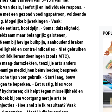
rlies kan variëren van 5–15% van het
van dosis, leefstijl en individuele respons. -
ie met een gezond voedingspatroon, voldoende
ng. Mogelijke bijwerkingen - Vaak:
e eetlust, hoofdpijn. - Soms: duizeligheid,
POPU
 Zeldzaam maar belangrijk: galstenen,
. Neem bij hevige buikpijn, aanhoudend braken
eiligheid en contra-indicaties - Niet gebruiken
 schildklieraandoeningen (zoals MTC),
e maag-darmziekten, tenzij je arts anders
sommige medicijnen beïnvloeden; bespreek
ische tips voor gebruik - Start laag, bouw
en te beperken. - Eet rustig, kies voor
jf hydrateren; dit helpt tegen misselijkheid en
oek bij om voortgang met je arts te
jecties - Hoe snel zie ik resultaat? Vaak