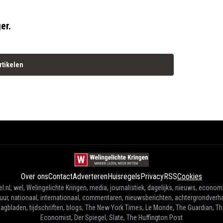
er.
rtikelen
Over ons
Contact
Adverteren
Huisregels
Privacy
RSS
Cookies
l.nl, wel, Welingelichte Kringen, media, journalistiek, dagelijks, nieuws, econom
tuur, nationaal, internationaal, commentaren, nieuwsberichten, achtergrondverha
agbladen, tijdschriften, blogs, The New York Times, Le Monde, The Guardian, T
Economist, Der Spiegel, Slate, The Huffington Post