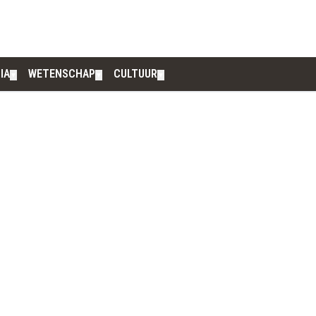
IA
WETENSCHAP
CULTUUR
▼
▼
▼