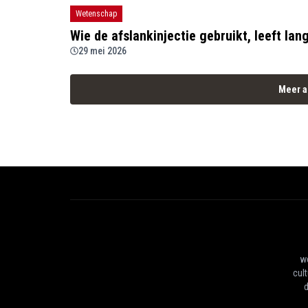
Wetenschap
Wie de afslankinjectie gebruikt, leeft lang
29 mei 2026
Meer a
we
cul
d