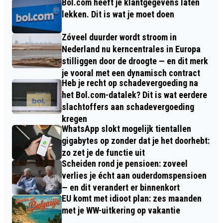
Bol.com heeft je klantgegevens laten
lekken. Dit is wat je moet doen
Zóveel duurder wordt stroom in
Nederland nu kerncentrales in Europa
stilliggen door de droogte — en dit merk
je vooral met een dynamisch contract
Heb je recht op schadevergoeding na
het Bol.com-datalek? Dit is wat eerdere
slachtoffers aan schadevergoeding
kregen
WhatsApp slokt mogelijk tientallen
gigabytes op zonder dat je het doorhebt:
zo zet je de functie uit
Scheiden rond je pensioen: zoveel
verlies je écht aan ouderdomspensioen
— en dit verandert er binnenkort
EU komt met idioot plan: zes maanden
met je WW-uitkering op vakantie