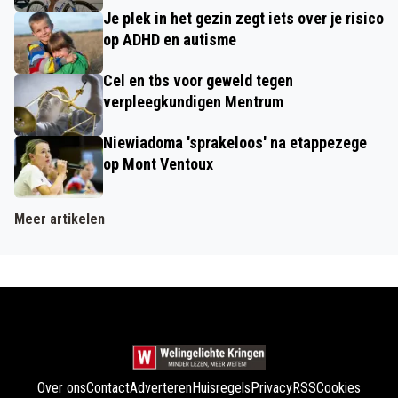
Je plek in het gezin zegt iets over je risico
op ADHD en autisme
Cel en tbs voor geweld tegen
verpleegkundigen Mentrum
Niewiadoma 'sprakeloos' na etappezege
op Mont Ventoux
Meer artikelen
Over ons
Contact
Adverteren
Huisregels
Privacy
RSS
Cookies