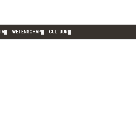
IA
WETENSCHAP
CULTUUR
▼
▼
▼