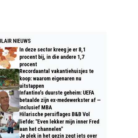
LAIR NIEUWS
In deze sector kreeg je er 8,1
procent bij, in die andere 1,7
procent
Recordaantal vakantiehuisjes te
koop: waarom eigenaren nu
uitstappen
Infantino's duurste geheim: UEFA
betaalde zijn ex-medewerkster af —
inclusief MBA
Hilarische persiflages B&B Vol
liefde: "Even lekker mijn inner Fred
aan het channelen"
Je plek in het gezin zegt iets over