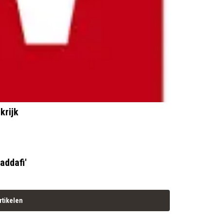
krijk
addafi'
rtikelen