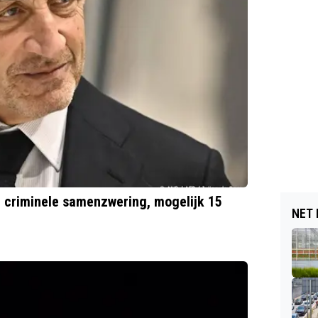
n criminele samenzwering, mogelijk 15
NET 