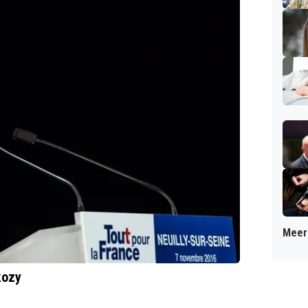
Meer 
kozy