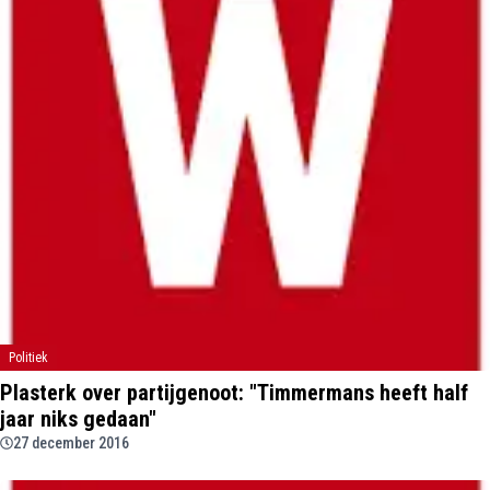
Politiek
Plasterk over partijgenoot: "Timmermans heeft half
jaar niks gedaan"
27 december 2016