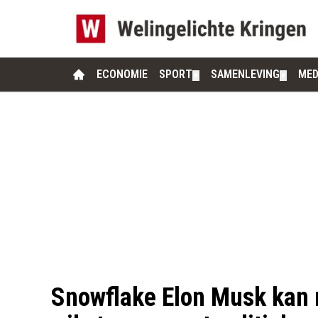
ECONOMIE
SPORT
SAMENLEVING
MED
▼
▼
Snowflake Elon Musk kan n