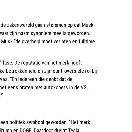
k in de zakenwereld gaan stemmen op dat Musk
f waar zijn naam synoniem mee is geworden.
at Musk “de overheid moet verlaten en fulltime
'-fase. De reputatie van het merk heeft
e betrokkenheid en zijn controversiële rol bij
Ives. “En iedereen die denkt dat de
et eens praten met autokopers in de VS,
.”
 een politiek symbool geworden. “Het merk
Trump en DOGE. Daardoor dreigt Tesla