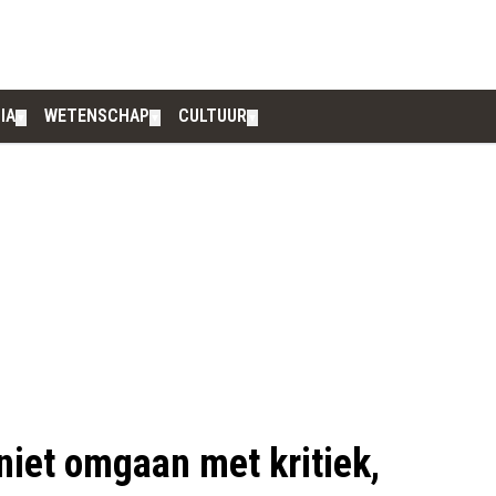
IA
WETENSCHAP
CULTUUR
▼
▼
▼
iet omgaan met kritiek,