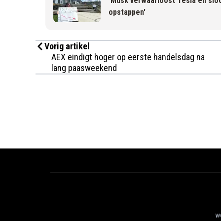
'Musk verwaarloost Tesla en sloo
opstappen'
Vorig artikel
AEX eindigt hoger op eerste handelsdag na
lang paasweekend
we