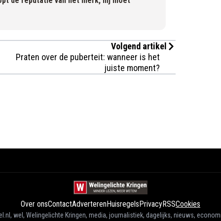
pt de reputatie van het merk, hij moet
Volgend artikel
Praten over de puberteit: wanneer is het
juiste moment?
Over ons
Contact
Adverteren
Huisregels
Privacy
RSS
Cookies
l.nl, wel, Welingelichte Kringen, media, journalistiek, dagelijks, nieuws, econom