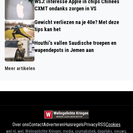
WSJ: interesse Apple in chips Chinees
CXMT ondanks zorgen in VS
Gewicht verliezen na je 40e? Met deze
tips kan het
Houthi's vallen Saudische troepen en
wapendepots in Jemen aan
Meer artikelen
Over ons
Contact
Adverteren
Huisregels
Privacy
RSS
Cookies
wel.nl, wel, Welingelichte Kringen, media, journalistiek, dagelijks, nieuws,