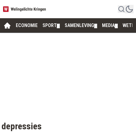
ECONOMIE
SPORT
SAMENLEVING
MEDIA
WETE
▼
▼
▼
depressies