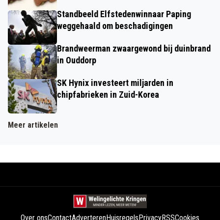
Standbeeld Elfstedenwinnaar Paping
weggehaald om beschadigingen
Brandweerman zwaargewond bij duinbrand
in Ouddorp
SK Hynix investeert miljarden in
chipfabrieken in Zuid-Korea
Meer artikelen
Over ons
Contact
Adverteren
Huisregels
Privacy
RSS
Cookies