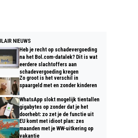
LAIR NIEUWS
Heb je recht op schadevergoeding
na het Bol.com-datalek? Dit is wat
eerdere slachtoffers aan
schadevergoeding kregen
Zo groot is het verschil in
spaargeld met en zonder kinderen
WhatsApp slokt mogelijk tientallen
gigabytes op zonder dat je het
doorhebt: zo zet je de functie uit
EU komt met idioot plan: zes
maanden met je WW-uitkering op
vakantie