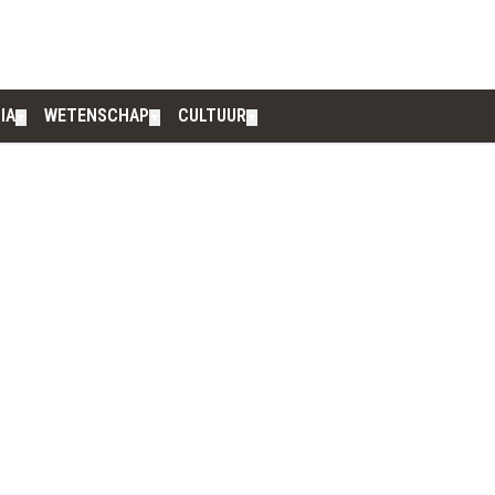
IA
WETENSCHAP
CULTUUR
▼
▼
▼