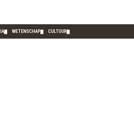
IA
WETENSCHAP
CULTUUR
▼
▼
▼