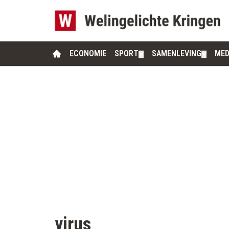
ECONOMIE
SPORT
SAMENLEVING
MED
▼
▼
virus