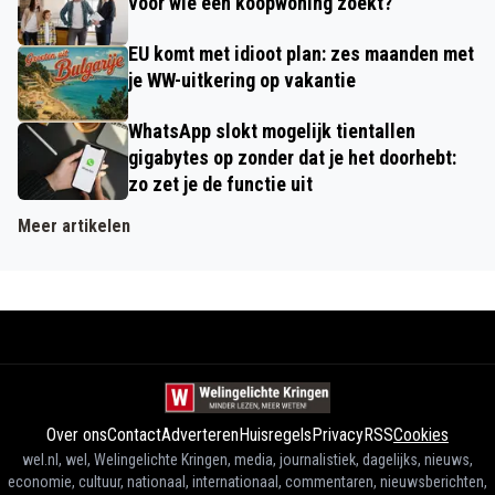
voor wie een koopwoning zoekt?
EU komt met idioot plan: zes maanden met
je WW-uitkering op vakantie
WhatsApp slokt mogelijk tientallen
gigabytes op zonder dat je het doorhebt:
zo zet je de functie uit
Meer artikelen
Over ons
Contact
Adverteren
Huisregels
Privacy
RSS
Cookies
wel.nl, wel, Welingelichte Kringen, media, journalistiek, dagelijks, nieuws,
economie, cultuur, nationaal, internationaal, commentaren, nieuwsberichten,