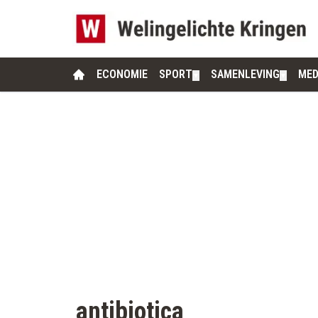
ECONOMIE
SPORT
SAMENLEVING
MED
▼
▼
antibiotica