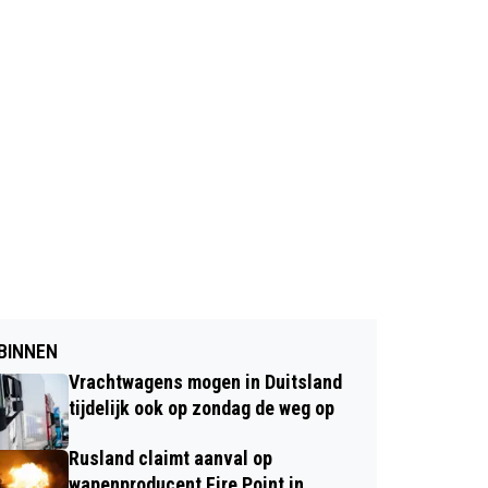
BINNEN
Vrachtwagens mogen in Duitsland
tijdelijk ook op zondag de weg op
Rusland claimt aanval op
wapenproducent Fire Point in