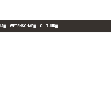
IA
WETENSCHAP
CULTUUR
▼
▼
▼