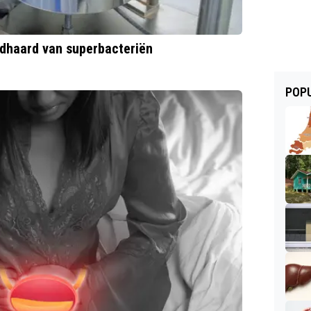
ndhaard van superbacteriën
POPU