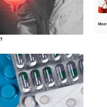
Meer 
g?