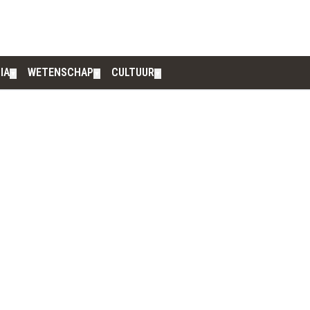
IA
WETENSCHAP
CULTUUR
▼
▼
▼