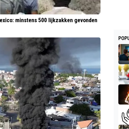
exico: minstens 500 lijkzakken gevonden
POPU