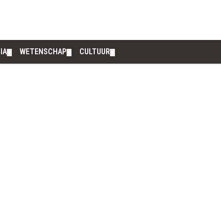
IA
WETENSCHAP
CULTUUR
▼
▼
▼