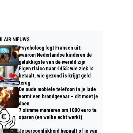
LAIR NIEUWS
Psycholoog legt Fransen uit:
waarom Nederlandse kinderen de
gelukkigste van de wereld zijn
Eigen risico naar €455: wie ziek is
betaalt, wie gezond is krijgt geld
terug
De oude mobiele telefoon in je lade
vormt een brandgevaar – dit moet je
doen
7 slimme manieren om 1000 euro te
sparen (en welke echt werkt)
Je persoonlijkheid bepaalt of je van