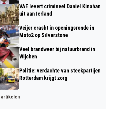
VAE levert crimineel Daniel Kinahan
uit aan Ierland
Veijer crasht in openingsronde in
Moto2 op Silverstone
Veel brandweer bij natuurbrand in
Wijchen
Politie: verdachte van steekpartijen
Rotterdam krijgt zorg
artikelen