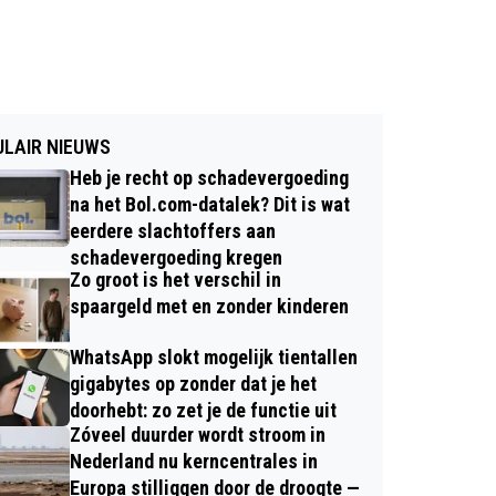
LAIR NIEUWS
Heb je recht op schadevergoeding
na het Bol.com-datalek? Dit is wat
eerdere slachtoffers aan
schadevergoeding kregen
Zo groot is het verschil in
spaargeld met en zonder kinderen
WhatsApp slokt mogelijk tientallen
gigabytes op zonder dat je het
doorhebt: zo zet je de functie uit
Zóveel duurder wordt stroom in
Nederland nu kerncentrales in
Europa stilliggen door de droogte —