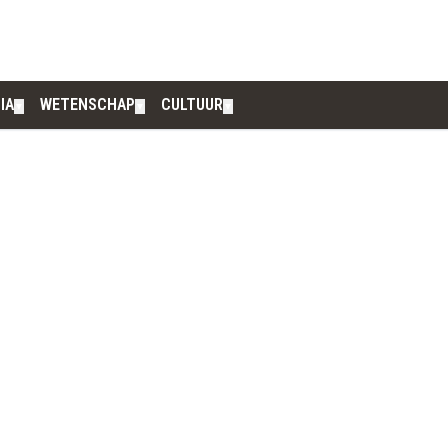
IA
WETENSCHAP
CULTUUR
▼
▼
▼