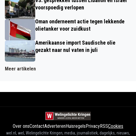
VS: gesprekken tussen Libanon en Israël
voorspoedig verlopen
Oman onderneemt actie tegen lekkende
olietanker voor zuidkust
Amerikaanse import Saudische olie
gezakt naar nul vaten in juli
Meer artikelen
Over ons
Contact
Adverteren
Huisregels
Privacy
RSS
Cookies
wel.nl, wel, Welingelichte Kringen, media, journalistiek, dagelijks, nieuws,