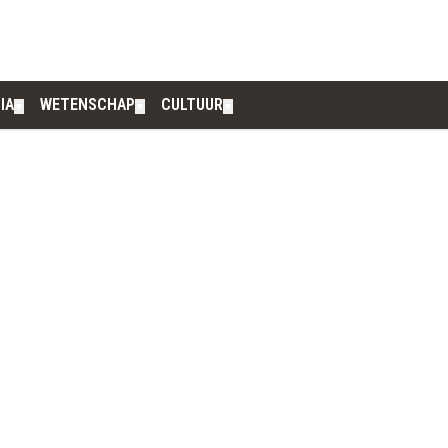
IA
WETENSCHAP
CULTUUR
▼
▼
▼