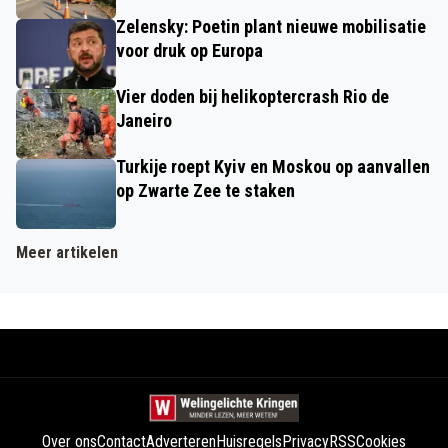
Zelensky: Poetin plant nieuwe mobilisatie
voor druk op Europa
Vier doden bij helikoptercrash Rio de
Janeiro
Turkije roept Kyiv en Moskou op aanvallen
op Zwarte Zee te staken
Meer artikelen
Over ons
Contact
Adverteren
Huisregels
Privacy
RSS
Cookies