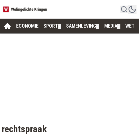
ECONOMIE
SPORT
SAMENLEVING
MEDIA
WETE
▼
▼
▼
rechtspraak