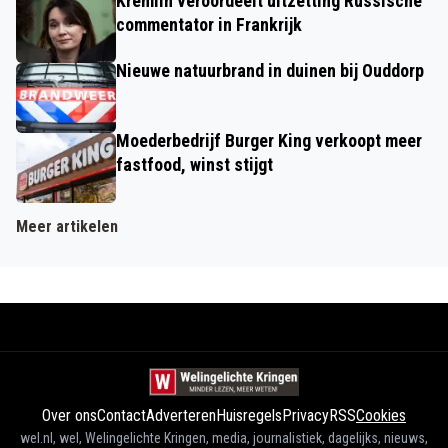
Kremlin veroordeelt uitzetting Russische
commentator in Frankrijk
Nieuwe natuurbrand in duinen bij Ouddorp
Moederbedrijf Burger King verkoopt meer
fastfood, winst stijgt
Meer artikelen
Over ons
Contact
Adverteren
Huisregels
Privacy
RSS
Cookies
wel.nl, wel, Welingelichte Kringen, media, journalistiek, dagelijks, nieuws,